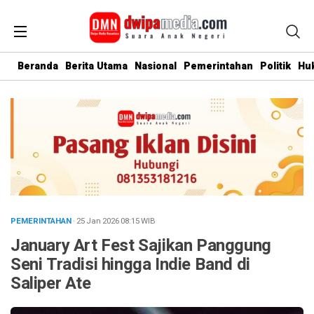
Beranda
Berita Utama
Nasional
Pemerintahan
Politik
Hu
PEMERINTAHAN
· 25 Jan 2026
08:15
WIB
January Art Fest Sajikan Panggung
Seni Tradisi hingga Indie Band di
Saliper Ate