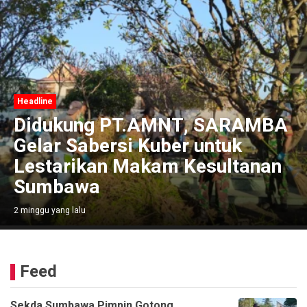
Headline
Didukung PT.AMNT, SARAMBA
Gelar Sabersi Kuber untuk
Lestarikan Makam Kesultanan
Sumbawa
2 minggu yang lalu
Feed
Sekda Sumbawa Pimpin Gotong