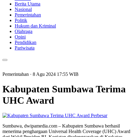
Berita Utama
Nasional
Pemerintahan
Politik
Hukum dan Kriminal
Olahraga
Opini
Pendidikan
Pariwisata
Pemerintahan
· 8 Agu 2024
17:55
WIB
Kabupaten Sumbawa Terima
UHC Award
Perbesar
Sumbawa, dwipamedia.com – Kabupaten Sumbawa berhasil
menerima penghargaan Universal Health Coverage (UHC) Award
dari Wakil Presiden RI. Kegiatan diselenggarakan di Krakatau