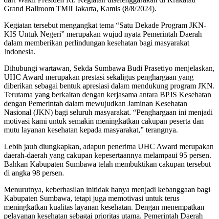
Grand Ballroom TMII Jakarta, Kamis (8/8/2024).
Kegiatan tersebut mengangkat tema “Satu Dekade Program JKN-
KIS Untuk Negeri” merupakan wujud nyata Pemerintah Daerah
dalam memberikan perlindungan kesehatan bagi masyarakat
Indonesia.
Dihubungi wartawan, Sekda Sumbawa Budi Prasetiyo menjelaskan,
UHC Award merupakan prestasi sekaligus penghargaan yang
diberikan sebagai bentuk apresiasi dalam mendukung program JKN.
Terutama yang berkaitan dengan kerjasama antara BPJS Kesehatan
dengan Pemerintah dalam mewujudkan Jaminan Kesehatan
Nasional (JKN) bagi seluruh masyarakat. “Penghargaan ini menjadi
motivasi kami untuk semakin meningkatkan cakupan peserta dan
mutu layanan kesehatan kepada masyarakat,” terangnya.
Lebih jauh diungkapkan, adapun penerima UHC Award merupakan
daerah-daerah yang cakupan kepesertaannya melampaui 95 persen.
Bahkan Kabupaten Sumbawa telah membuktikan cakupan tersebut
di angka 98 persen.
Menurutnya, keberhasilan initidak hanya menjadi kebanggaan bagi
Kabupaten Sumbawa, tetapi juga memotivasi untuk terus
meningkatkan kualitas layanan kesehatan. Dengan menempatkan
pelayanan kesehatan sebagai prioritas utama, Pemerintah Daerah