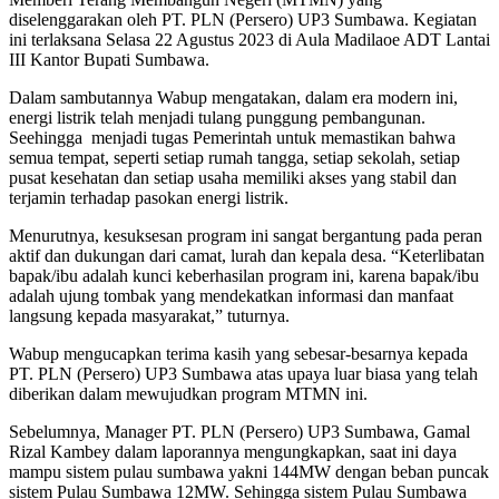
diselenggarakan oleh PT. PLN (Persero) UP3 Sumbawa. Kegiatan
ini terlaksana Selasa 22 Agustus 2023 di Aula Madilaoe ADT Lantai
III Kantor Bupati Sumbawa.
Dalam sambutannya Wabup mengatakan, dalam era modern ini,
energi listrik telah menjadi tulang punggung pembangunan.
Seehingga menjadi tugas Pemerintah untuk memastikan bahwa
semua tempat, seperti setiap rumah tangga, setiap sekolah, setiap
pusat kesehatan dan setiap usaha memiliki akses yang stabil dan
terjamin terhadap pasokan energi listrik.
Menurutnya, kesuksesan program ini sangat bergantung pada peran
aktif dan dukungan dari camat, lurah dan kepala desa. “Keterlibatan
bapak/ibu adalah kunci keberhasilan program ini, karena bapak/ibu
adalah ujung tombak yang mendekatkan informasi dan manfaat
langsung kepada masyarakat,” tuturnya.
Wabup mengucapkan terima kasih yang sebesar-besarnya kepada
PT. PLN (Persero) UP3 Sumbawa atas upaya luar biasa yang telah
diberikan dalam mewujudkan program MTMN ini.
Sebelumnya, Manager PT. PLN (Persero) UP3 Sumbawa, Gamal
Rizal Kambey dalam laporannya mengungkapkan, saat ini daya
mampu sistem pulau sumbawa yakni 144MW dengan beban puncak
sistem Pulau Sumbawa 12MW. Sehingga sistem Pulau Sumbawa