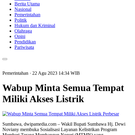
Berita Utama
Nasional
Pemerintahan
Politik
Hukum dan Kriminal
Olahraga
Opini
Pendidikan
Pariwisata
Pemerintahan
· 22 Agu 2023
14:34
WIB
Wabup Minta Semua Tempat
Miliki Akses Listrik
Perbesar
Sumbawa, dwipamedia.com – Wakil Bupati Sumbawa Hj. Dewi
Noviany membuka Sosialisasi Layanan Kelistrikan Program
Memberi Terang Membangun Negeri (MTMN) yang