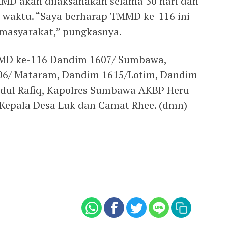
MMD akan dilaksanakan selama 30 hari dan
t waktu. “Saya berharap TMMD ke-116 ini
masyarakat,” pungkasnya.
MD ke-116 Dandim 1607/ Sumbawa,
06/ Mataram, Dandim 1615/Lotim, Dandim
dul Rafiq, Kapolres Sumbawa AKBP Heru
 Kepala Desa Luk dan Camat Rhee. (dmn)