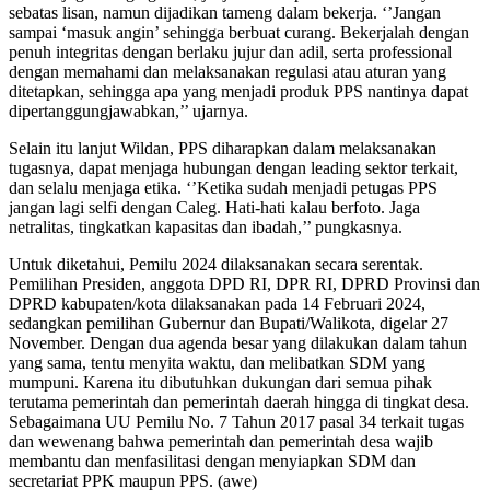
sebatas lisan, namun dijadikan tameng dalam bekerja. ‘’Jangan
sampai ‘masuk angin’ sehingga berbuat curang. Bekerjalah dengan
penuh integritas dengan berlaku jujur dan adil, serta professional
dengan memahami dan melaksanakan regulasi atau aturan yang
ditetapkan, sehingga apa yang menjadi produk PPS nantinya dapat
dipertanggungjawabkan,’’ ujarnya.
Selain itu lanjut Wildan, PPS diharapkan dalam melaksanakan
tugasnya, dapat menjaga hubungan dengan leading sektor terkait,
dan selalu menjaga etika. ‘’Ketika sudah menjadi petugas PPS
jangan lagi selfi dengan Caleg. Hati-hati kalau berfoto. Jaga
netralitas, tingkatkan kapasitas dan ibadah,’’ pungkasnya.
Untuk diketahui, Pemilu 2024 dilaksanakan secara serentak.
Pemilihan Presiden, anggota DPD RI, DPR RI, DPRD Provinsi dan
DPRD kabupaten/kota dilaksanakan pada 14 Februari 2024,
sedangkan pemilihan Gubernur dan Bupati/Walikota, digelar 27
November. Dengan dua agenda besar yang dilakukan dalam tahun
yang sama, tentu menyita waktu, dan melibatkan SDM yang
mumpuni. Karena itu dibutuhkan dukungan dari semua pihak
terutama pemerintah dan pemerintah daerah hingga di tingkat desa.
Sebagaimana UU Pemilu No. 7 Tahun 2017 pasal 34 terkait tugas
dan wewenang bahwa pemerintah dan pemerintah desa wajib
membantu dan menfasilitasi dengan menyiapkan SDM dan
secretariat PPK maupun PPS. (awe)