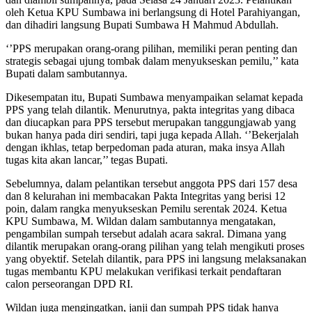
oleh Ketua KPU Sumbawa ini berlangsung di Hotel Parahiyangan,
dan dihadiri langsung Bupati Sumbawa H Mahmud Abdullah.
‘’PPS merupakan orang-orang pilihan, memiliki peran penting dan
strategis sebagai ujung tombak dalam menyukseskan pemilu,’’ kata
Bupati dalam sambutannya.
Dikesempatan itu, Bupati Sumbawa menyampaikan selamat kepada
PPS yang telah dilantik. Menurutnya, pakta integritas yang dibaca
dan diucapkan para PPS tersebut merupakan tanggungjawab yang
bukan hanya pada diri sendiri, tapi juga kepada Allah. ‘’Bekerjalah
dengan ikhlas, tetap berpedoman pada aturan, maka insya Allah
tugas kita akan lancar,’’ tegas Bupati.
Sebelumnya, dalam pelantikan tersebut anggota PPS dari 157 desa
dan 8 kelurahan ini membacakan Pakta Integritas yang berisi 12
poin, dalam rangka menyukseskan Pemilu serentak 2024. Ketua
KPU Sumbawa, M. Wildan dalam sambutannya mengatakan,
pengambilan sumpah tersebut adalah acara sakral. Dimana yang
dilantik merupakan orang-orang pilihan yang telah mengikuti proses
yang obyektif. Setelah dilantik, para PPS ini langsung melaksanakan
tugas membantu KPU melakukan verifikasi terkait pendaftaran
calon perseorangan DPD RI.
Wildan juga mengingatkan, janji dan sumpah PPS tidak hanya