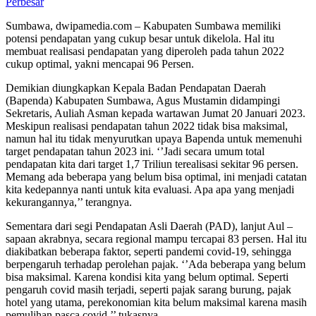
Perbesar
Sumbawa, dwipamedia.com – Kabupaten Sumbawa memiliki
potensi pendapatan yang cukup besar untuk dikelola. Hal itu
membuat realisasi pendapatan yang diperoleh pada tahun 2022
cukup optimal, yakni mencapai 96 Persen.
Demikian diungkapkan Kepala Badan Pendapatan Daerah
(Bapenda) Kabupaten Sumbawa, Agus Mustamin didampingi
Sekretaris, Auliah Asman kepada wartawan Jumat 20 Januari 2023.
Meskipun realisasi pendapatan tahun 2022 tidak bisa maksimal,
namun hal itu tidak menyurutkan upaya Bapenda untuk memenuhi
target pendapatan tahun 2023 ini. ‘’Jadi secara umum total
pendapatan kita dari target 1,7 Triliun terealisasi sekitar 96 persen.
Memang ada beberapa yang belum bisa optimal, ini menjadi catatan
kita kedepannya nanti untuk kita evaluasi. Apa apa yang menjadi
kekurangannya,’’ terangnya.
Sementara dari segi Pendapatan Asli Daerah (PAD), lanjut Aul –
sapaan akrabnya, secara regional mampu tercapai 83 persen. Hal itu
diakibatkan beberapa faktor, seperti pandemi covid-19, sehingga
berpengaruh terhadap perolehan pajak. ‘’Ada beberapa yang belum
bisa maksimal. Karena kondisi kita yang belum optimal. Seperti
pengaruh covid masih terjadi, seperti pajak sarang burung, pajak
hotel yang utama, perekonomian kita belum maksimal karena masih
pemulihan pasca covid,’’ tukasnya.