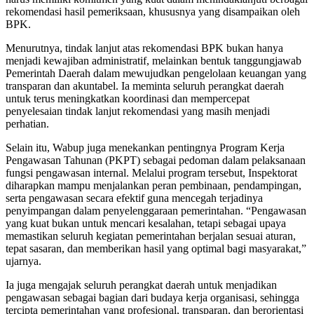
rekomendasi hasil pemeriksaan, khususnya yang disampaikan oleh
BPK.
Menurutnya, tindak lanjut atas rekomendasi BPK bukan hanya
menjadi kewajiban administratif, melainkan bentuk tanggungjawab
Pemerintah Daerah dalam mewujudkan pengelolaan keuangan yang
transparan dan akuntabel. Ia meminta seluruh perangkat daerah
untuk terus meningkatkan koordinasi dan mempercepat
penyelesaian tindak lanjut rekomendasi yang masih menjadi
perhatian.
Selain itu, Wabup juga menekankan pentingnya Program Kerja
Pengawasan Tahunan (PKPT) sebagai pedoman dalam pelaksanaan
fungsi pengawasan internal. Melalui program tersebut, Inspektorat
diharapkan mampu menjalankan peran pembinaan, pendampingan,
serta pengawasan secara efektif guna mencegah terjadinya
penyimpangan dalam penyelenggaraan pemerintahan. “Pengawasan
yang kuat bukan untuk mencari kesalahan, tetapi sebagai upaya
memastikan seluruh kegiatan pemerintahan berjalan sesuai aturan,
tepat sasaran, dan memberikan hasil yang optimal bagi masyarakat,”
ujarnya.
Ia juga mengajak seluruh perangkat daerah untuk menjadikan
pengawasan sebagai bagian dari budaya kerja organisasi, sehingga
tercipta pemerintahan yang profesional, transparan, dan berorientasi