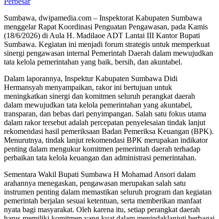
Perbesar
Sumbawa, dwipamedia.com – Inspektorat Kabupaten Sumbawa
menggelar Rapat Koordinasi Penguatan Pengawasan, pada Kamis
(18/6/2026) di Aula H. Madilaoe ADT Lantai III Kantor Bupati
Sumbawa. Kegiatan ini menjadi forum strategis untuk memperkuat
sinergi pengawasan internal Pemerintah Daerah dalam mewujudkan
tata kelola pemerintahan yang baik, bersih, dan akuntabel.
Dalam laporannya, Inspektur Kabupaten Sumbawa Didi
Hermansyah menyampaikan, rakor ini bertujuan untuk
meningkatkan sinergi dan komitmen seluruh perangkat daerah
dalam mewujudkan tata kelola pemerintahan yang akuntabel,
transparan, dan bebas dari penyimpangan. Salah satu fokus utama
dalam rakor tersebut adalah percepatan penyelesaian tindak lanjut
rekomendasi hasil pemeriksaan Badan Pemeriksa Keuangan (BPK).
Menurutnya, tindak lanjut rekomendasi BPK merupakan indikator
penting dalam mengukur komitmen pemerintah daerah terhadap
perbaikan tata kelola keuangan dan administrasi pemerintahan.
Sementara Wakil Bupati Sumbawa H Mohamad Ansori dalam
arahannya menegaskan, pengawasan merupakan salah satu
instrumen penting dalam memastikan seluruh program dan kegiatan
pemerintah berjalan sesuai ketentuan, serta memberikan manfaat
nyata bagi masyarakat. Oleh karena itu, setiap perangkat daerah
harus memiliki komitmen yang kuat dalam menindaklanjuti berbagai