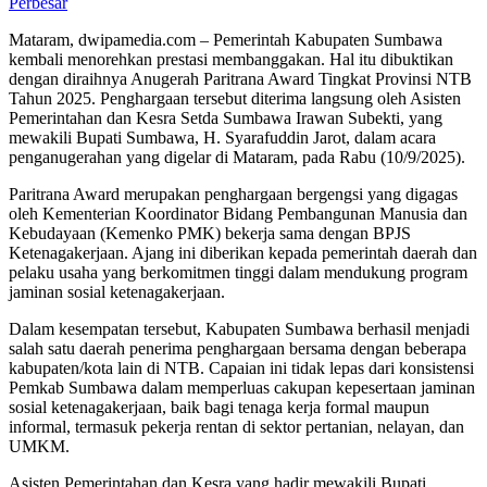
Perbesar
Mataram, dwipamedia.com – Pemerintah Kabupaten Sumbawa
kembali menorehkan prestasi membanggakan. Hal itu dibuktikan
dengan diraihnya Anugerah Paritrana Award Tingkat Provinsi NTB
Tahun 2025. Penghargaan tersebut diterima langsung oleh Asisten
Pemerintahan dan Kesra Setda Sumbawa Irawan Subekti, yang
mewakili Bupati Sumbawa, H. Syarafuddin Jarot, dalam acara
penganugerahan yang digelar di Mataram, pada Rabu (10/9/2025).
Paritrana Award merupakan penghargaan bergengsi yang digagas
oleh Kementerian Koordinator Bidang Pembangunan Manusia dan
Kebudayaan (Kemenko PMK) bekerja sama dengan BPJS
Ketenagakerjaan. Ajang ini diberikan kepada pemerintah daerah dan
pelaku usaha yang berkomitmen tinggi dalam mendukung program
jaminan sosial ketenagakerjaan.
Dalam kesempatan tersebut, Kabupaten Sumbawa berhasil menjadi
salah satu daerah penerima penghargaan bersama dengan beberapa
kabupaten/kota lain di NTB. Capaian ini tidak lepas dari konsistensi
Pemkab Sumbawa dalam memperluas cakupan kepesertaan jaminan
sosial ketenagakerjaan, baik bagi tenaga kerja formal maupun
informal, termasuk pekerja rentan di sektor pertanian, nelayan, dan
UMKM.
Asisten Pemerintahan dan Kesra yang hadir mewakili Bupati