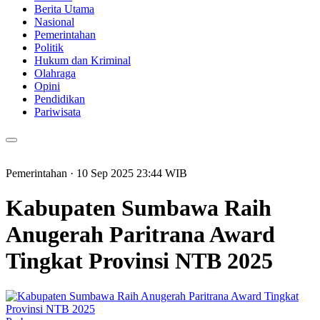
Berita Utama
Nasional
Pemerintahan
Politik
Hukum dan Kriminal
Olahraga
Opini
Pendidikan
Pariwisata
Pemerintahan
· 10 Sep 2025
23:44
WIB
Kabupaten Sumbawa Raih
Anugerah Paritrana Award
Tingkat Provinsi NTB 2025