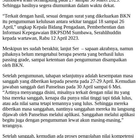
Sehingga hasilnya segera diumumkan dalam waktu dekat.
“Terkait dengan hasil, sesuai dengan surat yang dikeluarkan BKN
itu pengumuman kelulusan antara sekitar tanggal 18 sampai 26
April,” ungkap Kepala Bidang Pengadaan, Pemberhentian dan
Informasi Kepegawaian BKPSDM Sumbawa, Serahlihuddin
kepada wartawan, Rabu 12 April 2023.
Meskipun tes sudah berakhir, lanjut Ser – sapaan akrabnya, namun
pihaknya belum mengetahui berapa peserta yang berhasil lulus
passing grade, sampai ketentuan dan pengumuman disampaikan
oleh BKN.
Setelah pengumunan, tahapan selanjutnya adalah kesempatan masa
sanggah yang diberikan kepada peserta pada 27-29 April. Kemudian
jawaban sanggah dari Panselnas pada 30 April sampai 6 Mei.
“Artinya menyangga disini, misalnya terkait dengan nilai itu yang
bisa mereka sanggah, kenapa dia punya nilai tinggi tapi tidak lulus,
atau ada nilai sama tetapi temannya yang lulus. Sehingga mereka
diberikan masa sanggahan, nantinya sanggahan mereka itu langsung
dijawab oleh Panselnas melalui aplikasi. Sanggahan melalui aplikasi
begitu juga dengan pengumuman lewat akun masing-masing,”
terangnya.
Setelah sanggah, kemudian ada proses pengolahan nilai kompetensi