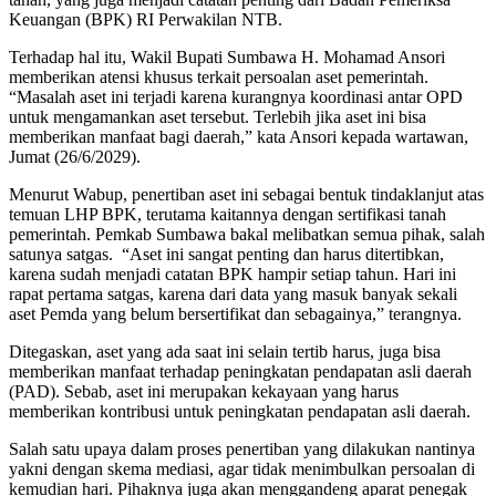
Keuangan (BPK) RI Perwakilan NTB.
Terhadap hal itu, Wakil Bupati Sumbawa H. Mohamad Ansori
memberikan atensi khusus terkait persoalan aset pemerintah.
“Masalah aset ini terjadi karena kurangnya koordinasi antar OPD
untuk mengamankan aset tersebut. Terlebih jika aset ini bisa
memberikan manfaat bagi daerah,” kata Ansori kepada wartawan,
Jumat (26/6/2029).
Menurut Wabup, penertiban aset ini sebagai bentuk tindaklanjut atas
temuan LHP BPK, terutama kaitannya dengan sertifikasi tanah
pemerintah. Pemkab Sumbawa bakal melibatkan semua pihak, salah
satunya satgas. “Aset ini sangat penting dan harus ditertibkan,
karena sudah menjadi catatan BPK hampir setiap tahun. Hari ini
rapat pertama satgas, karena dari data yang masuk banyak sekali
aset Pemda yang belum bersertifikat dan sebagainya,” terangnya.
Ditegaskan, aset yang ada saat ini selain tertib harus, juga bisa
memberikan manfaat terhadap peningkatan pendapatan asli daerah
(PAD). Sebab, aset ini merupakan kekayaan yang harus
memberikan kontribusi untuk peningkatan pendapatan asli daerah.
Salah satu upaya dalam proses penertiban yang dilakukan nantinya
yakni dengan skema mediasi, agar tidak menimbulkan persoalan di
kemudian hari. Pihaknya juga akan menggandeng aparat penegak