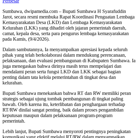
Perbesar
Sumbawa, dwipamedia.com – Bupati Sumbawa H Syarafuddin
Jarot, secara resmi membuka Rapat Koordinasi Penguatan Lembaga
Kemasyarakatan Desa (LKD) dan Lembaga Kemasyarakatan
Kelurahan (LKK) yang dihadiri oleh jajaran pemerintah daerah,
camat, kepala desa, serta para pengurus lembaga kemasyarakatan
pada Kamis, (9/4/2026).
Dalam sambutannya, Ia menyampaikan apresiasi kepada seluruh
pihak yang telah berkolaborasi dalam mendukung perencanaan,
pelaksanaan, dan evaluasi pembangunan di Kabupaten Sumbawa. Ia
juga menegaskan bahwa dirinya masih terus mempelajari dan
mendalami peran serta fungsi LKD dan LKK sebagai bagian
penting dalam tata kelola pemerintahan di tingkat desa dan
kelurahan.
Bupati Sumbawa menekankan bahwa RT dan RW memiliki peran
strategis sebagai ujung tombak pembangunan di tingkat paling
bawah. Oleh karena itu, keterlibatan dan penghargaan terhadap
RT/RW dinilai sangat penting, baik dalam proses pengambilan
keputusan maupun dalam pelaksanaan program-program
pemerintah.
Lebih lanjut, Bupati Sumbawa menyoroti pentingnya peningkatan
komunikasi yang efektif melalui RT/RW dalam menyampaikan