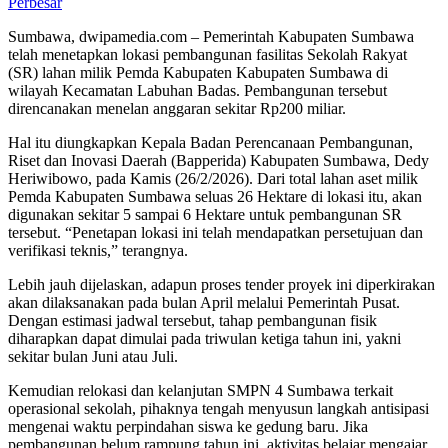
Perbesar
Sumbawa, dwipamedia.com – Pemerintah Kabupaten Sumbawa
telah menetapkan lokasi pembangunan fasilitas Sekolah Rakyat
(SR) lahan milik Pemda Kabupaten Kabupaten Sumbawa di
wilayah Kecamatan Labuhan Badas. Pembangunan tersebut
direncanakan menelan anggaran sekitar Rp200 miliar.
Hal itu diungkapkan Kepala Badan Perencanaan Pembangunan,
Riset dan Inovasi Daerah (Bapperida) Kabupaten Sumbawa, Dedy
Heriwibowo, pada Kamis (26/2/2026). Dari total lahan aset milik
Pemda Kabupaten Sumbawa seluas 26 Hektare di lokasi itu, akan
digunakan sekitar 5 sampai 6 Hektare untuk pembangunan SR
tersebut. “Penetapan lokasi ini telah mendapatkan persetujuan dan
verifikasi teknis,” terangnya.
Lebih jauh dijelaskan, adapun proses tender proyek ini diperkirakan
akan dilaksanakan pada bulan April melalui Pemerintah Pusat.
Dengan estimasi jadwal tersebut, tahap pembangunan fisik
diharapkan dapat dimulai pada triwulan ketiga tahun ini, yakni
sekitar bulan Juni atau Juli.
Kemudian relokasi dan kelanjutan SMPN 4 Sumbawa terkait
operasional sekolah, pihaknya tengah menyusun langkah antisipasi
mengenai waktu perpindahan siswa ke gedung baru. Jika
pembangunan belum rampung tahun ini, aktivitas belajar mengajar