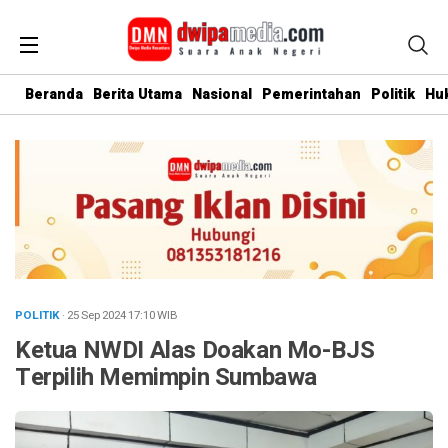
Beranda
Berita Utama
Nasional
Pemerintahan
Politik
Hu
POLITIK
· 25 Sep 2024
17:10
WIB
Ketua NWDI Alas Doakan Mo-BJS
Terpilih Memimpin Sumbawa