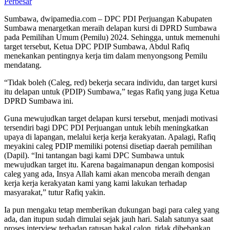
Perbesar
Sumbawa, dwipamedia.com – DPC PDI Perjuangan Kabupaten
Sumbawa menargetkan meraih delapan kursi di DPRD Sumbawa
pada Pemilihan Umum (Pemilu) 2024. Sehingga, untuk memenuhi
target tersebut, Ketua DPC PDIP Sumbawa, Abdul Rafiq
menekankan pentingnya kerja tim dalam menyongsong Pemilu
mendatang.
“Tidak boleh (Caleg, red) bekerja secara individu, dan target kursi
itu delapan untuk (PDIP) Sumbawa,” tegas Rafiq yang juga Ketua
DPRD Sumbawa ini.
Guna mewujudkan target delapan kursi tersebut, menjadi motivasi
tersendiri bagi DPC PDI Perjuangan untuk lebih meningkatkan
upaya di lapangan, melalui kerja kerja kerakyatan. Apalagi, Rafiq
meyakini caleg PDIP memiliki potensi disetiap daerah pemilihan
(Dapil). “Ini tantangan bagi kami DPC Sumbawa untuk
mewujudkan target itu. Karena bagaimanapun dengan komposisi
caleg yang ada, Insya Allah kami akan mencoba meraih dengan
kerja kerja kerakyatan kami yang kami lakukan terhadap
masyarakat,” tutur Rafiq yakin.
Ia pun mengaku tetap memberikan dukungan bagi para caleg yang
ada, dan itupun sudah dimulai sejak jauh hari. Salah satunya saat
proses interview terhadap ratusan bakal calon, tidak dibebankan