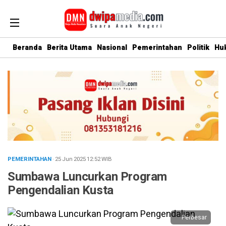
Beranda
Berita Utama
Nasional
Pemerintahan
Politik
Hu
PEMERINTAHAN
· 25 Jun 2025
12:52
WIB
Sumbawa Luncurkan Program
Pengendalian Kusta
Perbesar