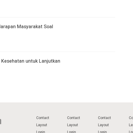
Harapan Masyarakat Soal
n Kesehatan untuk Lanjutkan
Contact
Contact
Contact
Co
Layout
Layout
Layout
La
Login
Login
Login
Lo