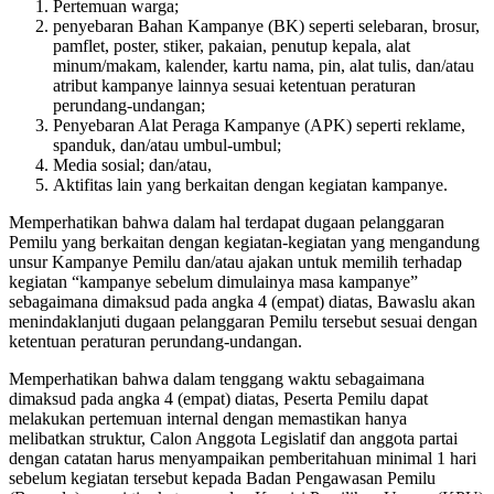
Pertemuan warga;
penyebaran Bahan Kampanye (BK) seperti selebaran, brosur,
pamflet, poster, stiker, pakaian, penutup kepala, alat
minum/makam, kalender, kartu nama, pin, alat tulis, dan/atau
atribut kampanye lainnya sesuai ketentuan peraturan
perundang-undangan;
Penyebaran Alat Peraga Kampanye (APK) seperti reklame,
spanduk, dan/atau umbul-umbul;
Media sosial; dan/atau,
Aktifitas lain yang berkaitan dengan kegiatan kampanye.
Memperhatikan bahwa dalam hal terdapat dugaan pelanggaran
Pemilu yang berkaitan dengan kegiatan-kegiatan yang mengandung
unsur Kampanye Pemilu dan/atau ajakan untuk memilih terhadap
kegiatan “kampanye sebelum dimulainya masa kampanye”
sebagaimana dimaksud pada angka 4 (empat) diatas, Bawaslu akan
menindaklanjuti dugaan pelanggaran Pemilu tersebut sesuai dengan
ketentuan peraturan perundang-undangan.
Memperhatikan bahwa dalam tenggang waktu sebagaimana
dimaksud pada angka 4 (empat) diatas, Peserta Pemilu dapat
melakukan pertemuan internal dengan memastikan hanya
melibatkan struktur, Calon Anggota Legislatif dan anggota partai
dengan catatan harus menyampaikan pemberitahuan minimal 1 hari
sebelum kegiatan tersebut kepada Badan Pengawasan Pemilu