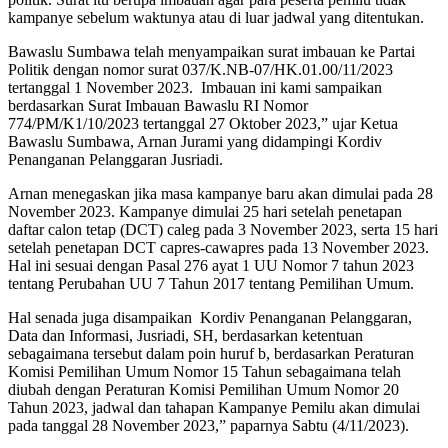
kampanye sebelum waktunya atau di luar jadwal yang ditentukan.
Bawaslu Sumbawa telah menyampaikan surat imbauan ke Partai
Politik dengan nomor surat 037/K.NB-07/HK.01.00/11/2023
tertanggal 1 November 2023. Imbauan ini kami sampaikan
berdasarkan Surat Imbauan Bawaslu RI Nomor
774/PM/K1/10/2023 tertanggal 27 Oktober 2023,” ujar Ketua
Bawaslu Sumbawa, Arnan Jurami yang didampingi Kordiv
Penanganan Pelanggaran Jusriadi.
Arnan menegaskan jika masa kampanye baru akan dimulai pada 28
November 2023. Kampanye dimulai 25 hari setelah penetapan
daftar calon tetap (DCT) caleg pada 3 November 2023, serta 15 hari
setelah penetapan DCT capres-cawapres pada 13 November 2023.
Hal ini sesuai dengan Pasal 276 ayat 1 UU Nomor 7 tahun 2023
tentang Perubahan UU 7 Tahun 2017 tentang Pemilihan Umum.
Hal senada juga disampaikan Kordiv Penanganan Pelanggaran,
Data dan Informasi, Jusriadi, SH, berdasarkan ketentuan
sebagaimana tersebut dalam poin huruf b, berdasarkan Peraturan
Komisi Pemilihan Umum Nomor 15 Tahun sebagaimana telah
diubah dengan Peraturan Komisi Pemilihan Umum Nomor 20
Tahun 2023, jadwal dan tahapan Kampanye Pemilu akan dimulai
pada tanggal 28 November 2023,” paparnya Sabtu (4/11/2023).