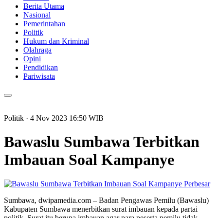
Berita Utama
Nasional
Pemerintahan
Politik
Hukum dan Kriminal
Olahraga
Opini
Pendidikan
Pariwisata
Politik
· 4 Nov 2023
16:50
WIB
Bawaslu Sumbawa Terbitkan
Imbauan Soal Kampanye
Perbesar
Sumbawa, dwipamedia.com – Badan Pengawas Pemilu (Bawaslu)
Kabupaten Sumbawa menerbitkan surat imbauan kepada partai
politik. Surat itu berupa imbauan agar para peserta pemilu tidak