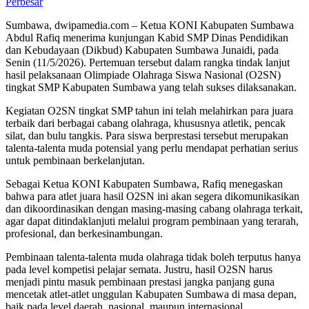
Perbesar
Sumbawa, dwipamedia.com – Ketua KONI Kabupaten Sumbawa
Abdul Rafiq menerima kunjungan Kabid SMP Dinas Pendidikan
dan Kebudayaan (Dikbud) Kabupaten Sumbawa Junaidi, pada
Senin (11/5/2026). Pertemuan tersebut dalam rangka tindak lanjut
hasil pelaksanaan Olimpiade Olahraga Siswa Nasional (O2SN)
tingkat SMP Kabupaten Sumbawa yang telah sukses dilaksanakan.
Kegiatan O2SN tingkat SMP tahun ini telah melahirkan para juara
terbaik dari berbagai cabang olahraga, khususnya atletik, pencak
silat, dan bulu tangkis. Para siswa berprestasi tersebut merupakan
talenta-talenta muda potensial yang perlu mendapat perhatian serius
untuk pembinaan berkelanjutan.
Sebagai Ketua KONI Kabupaten Sumbawa, Rafiq menegaskan
bahwa para atlet juara hasil O2SN ini akan segera dikomunikasikan
dan dikoordinasikan dengan masing-masing cabang olahraga terkait,
agar dapat ditindaklanjuti melalui program pembinaan yang terarah,
profesional, dan berkesinambungan.
Pembinaan talenta-talenta muda olahraga tidak boleh terputus hanya
pada level kompetisi pelajar semata. Justru, hasil O2SN harus
menjadi pintu masuk pembinaan prestasi jangka panjang guna
mencetak atlet-atlet unggulan Kabupaten Sumbawa di masa depan,
baik pada level daerah, nasional, maupun internasional.