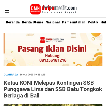
Beranda
Berita Utama
Nasional
Pemerintahan
Politik
Hu
OLAHRAGA
· 16 Apr 2025
19:48
WIB
Ketua KONI Melepas Kontingen SSB
Punggawa Lima dan SSB Batu Tongkok
Berlaga di Bali